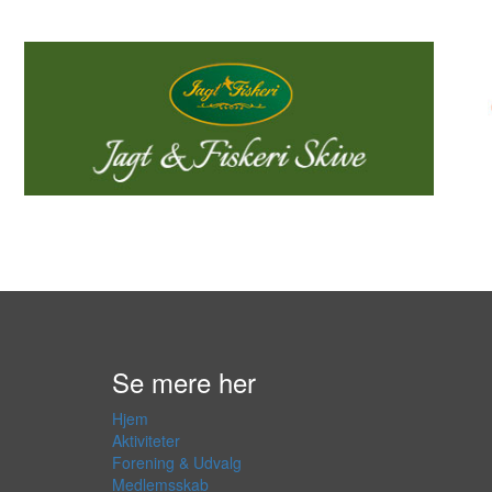
Se mere her
Hjem
Aktiviteter
Forening & Udvalg
Medlemsskab