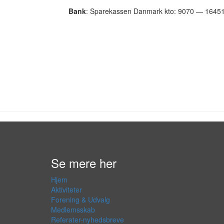
Bank
: Sparekassen Danmark kto: 9070 — 1645
Se mere her
Hjem
Aktiviteter
Forening & Udvalg
Medlemsskab
Referater-nyhedsbreve