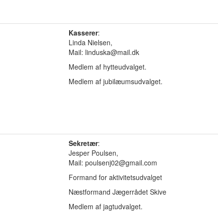
Kasserer
:
Linda Nielsen,
Mail: linduska@mail.dk
Medlem af hytteudvalget.
Medlem af jubilæumsudvalget.
Sekretær
:
Jesper Poulsen,
Mail: poulsenj02@gmail.com
Formand for aktivitetsudvalget
Næstformand Jægerrådet Skive
Medlem af jagtudvalget.